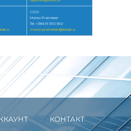
COO:
Marko Pratneker
Tel: +386 51 390 590
set.si
marko.pratneker@bitset.si
ККАУНТ
КОНТАКТ