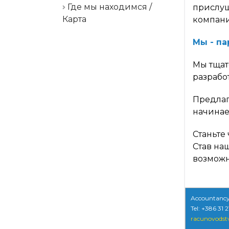
Где мы находимся /
прислуши
Карта
компани
Мы - п
Мы тщат
разрабо
Предлаг
начинае
Станьте
Став на
возможн
Accountancy
Tel: +386 31 
racunovodstv