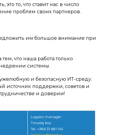
это то, что ставит нас в число
ение проблем своих партнеров.
предложить им большое внимание при
тем, что наша работа только
внедрении системы.
ружелюбную и безопасную ИТ-среду.
ый источник поддержки, советов и
трудничестве и доверии!
Logistic manager:
Timotej Kos
Tel: +386 31 681 145
logistika@bitset.si