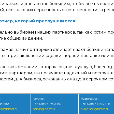
ваться, и достаточно большим, чтобы все выполнить, 
й, осознающих серьезность ответственности за реш
артнер, который прислушивается!
ельно выбираем наших партнеров, так как хотим 
тке общих видений.
аемая нами поддержка отличает нас от большинства 
тся при заключении сделки, первой поставке или 
 частью компании, которая создает лучшую, более д
шим партнером, вы получаете надежный и постоянн
остей для бизнеса, основанных на долгосрочном со
:
Service:
Warehouse:
213 682
Tel: +386 31 703 159
Tel: +386 41 663 648
o@bitset.si
servis@bitset.si
skladisce
@bitset.si