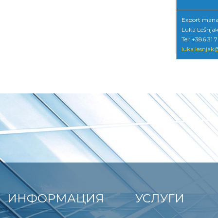
Export mana
Luka Lešnja
Tel: +386 31 
luka.lesnjak@
ИНФОРМАЦИЯ
УСЛУГИ