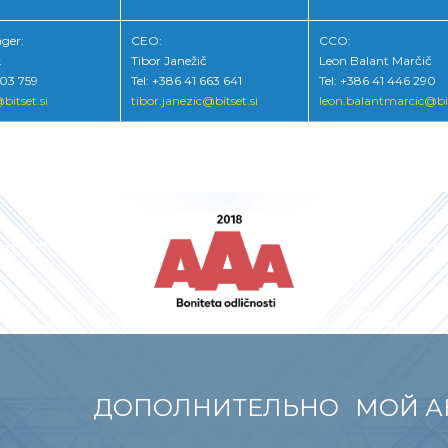
ger:
CEO:
CCO:
k
Tibor Janežič
Leon Balant Marčič
703 759
Tel: +386 41 663 641
Tel: +386 41 446 290
bitset.si
tibor.janezic@bitset.si
leon.balantmarcic@bit
ДОПОЛНИТЕЛЬНО
МОЙ А