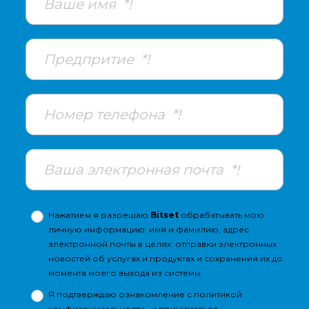
Нажатием я разрешаю
Bitset
обрабатывать мою
личную информацию: имя и фамилию, адрес
электронной почты в целях: отправки электронных
новостей об услугах и продуктах и сохранения их до
момента моего выхода из системы.
Я подтверждаю ознакомление с
политикой
конфиденциальности
, и принимаю ее