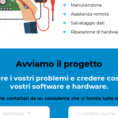
Manutenzione
Assistenza remota
Salvataggio dati
Riparazione di hardwa
Avviamo il progetto
re i vostri problemi e credere cos
vostri software e hardware.
te contattati da un consulente che vi fornirà tutte l