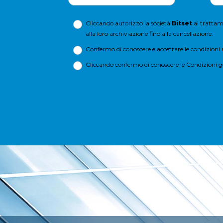
Cliccando autorizzo la società
Bitset
al trattame
alla loro archiviazione fino alla cancellazione.
Confermo di conoscere e accettare le condizioni r
Cliccando confermo di conoscere le
Condizioni g