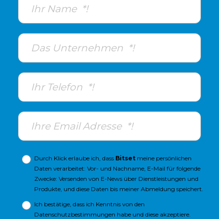
Durch Klick erlaube ich, dass
Bitset
meine persönlichen
Daten verarbeitet: Vor- und Nachname, E-Mail für folgende
Zwecke: Versenden von E-News über Dienstleistungen und
Produkte, und diese Daten bis meiner Abmeldung speichert.
Ich bestätige, dass ich Kenntnis von den
Datenschutzbestimmungen
habe und diese akzeptiere.